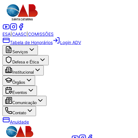
ESA
|
CAASC
|
COMISSÕES
Tabela de Honorários
Login ADV
Serviços
Defesa e Ética
Institucional
Órgãos
Eventos
Comunicação
Contato
Anuidade