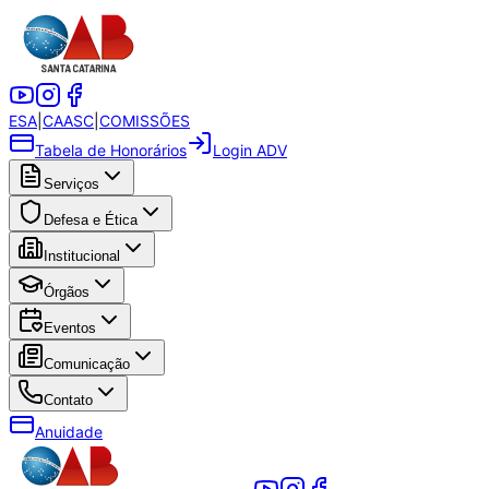
ESA
|
CAASC
|
COMISSÕES
Tabela de Honorários
Login ADV
Serviços
Defesa e Ética
Institucional
Órgãos
Eventos
Comunicação
Contato
Anuidade