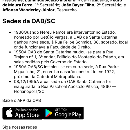
de Moura Ferro
, 1º Secretário;
João Bayer Filho
, 2º Secretário; e
Affonso Wanderley Júnior
, Tesoureiro.
Sedes da OAB/SC
1936
Quando Nereu Ramos era interventor no Estado,
nomeado por Getúlio Vargas, a OAB de Santa Catarina
ganhou nova sede, à Rua Felipe Schmidt, 38, sobrado, local
onde funcionava a Faculdade de Direito.
1950
A OAB de Santa Catarina mudou-se para a Rua
Trajano nº 1, 3º andar, Edifício do Montepio do Estado, em
salas cedidas pelo Governo do Estado.
1980
A OAB/SC instalou-se em outra sede, à Rua Padre
Miguelinho, 21, no velho casarão construído em 1922,
próximo da Catedral Metropolitana.
08/12/1995
A atual sede da OAB Santa Catarina foi
inaugurada, à Rua Paschoal Apóstolo Pítsica, 4860 —
Florianópolis/SC.
Baixe o APP da OAB
Siga nossas redes