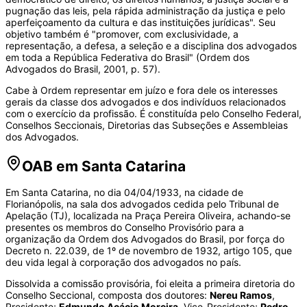
pugnação das leis, pela rápida administração da justiça e pelo
aperfeiçoamento da cultura e das instituições jurídicas". Seu
objetivo também é "promover, com exclusividade, a
representação, a defesa, a seleção e a disciplina dos advogados
em toda a República Federativa do Brasil" (Ordem dos
Advogados do Brasil, 2001, p. 57).
Cabe à Ordem representar em juízo e fora dele os interesses
gerais da classe dos advogados e dos indivíduos relacionados
com o exercício da profissão. É constituída pelo Conselho Federal,
Conselhos Seccionais, Diretorias das Subseções e Assembleias
dos Advogados.
OAB em Santa Catarina
Em Santa Catarina, no dia 04/04/1933, na cidade de
Florianópolis, na sala dos advogados cedida pelo Tribunal de
Apelação (TJ), localizada na Praça Pereira Oliveira, achando-se
presentes os membros do Conselho Provisório para a
organização da Ordem dos Advogados do Brasil, por força do
Decreto n. 22.039, de 1º de novembro de 1932, artigo 105, que
deu vida legal à corporação dos advogados no país.
Dissolvida a comissão provisória, foi eleita a primeira diretoria do
Conselho Seccional, composta dos doutores:
Nereu Ramos
,
Presidente;
Edmundo Acácio Moreira
, Vice-Presidente;
Pedro